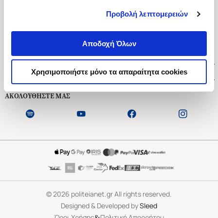
Προβολή λεπτομερειών
Ασκληπιού 1-3, Αθήνα 106 79
Δευτέρα - Παρασκευή 09:00-21:00
Αποδοχή Όλων
Σάββατο 09:00-18:00
Χρήσιμοι Σύνδεσμοι
Χρησιμοποιήστε μόνο τα απαραίτητα cookies
Εξυπηρέτηση Πελατών
ΑΚΟΛΟΥΘΗΣΤΕ ΜΑΣ
©
2026
politeianet.gr All rights reserved.
Designed & Developed by
Sleed
&
Όροι Χρήσης
Πολιτική Απορρήτου