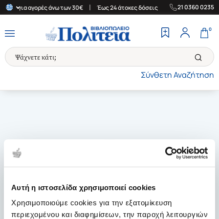
|
|
21 0360 0235
λάδα για αγορές άνω των 30€
Έως 24 άτοκες δόσεις
Δωρεάν Μετ
0
Σύνθετη Αναζήτηση
Αυτή η ιστοσελίδα χρησιμοποιεί cookies
Χρησιμοποιούμε cookies για την εξατομίκευση
περιεχομένου και διαφημίσεων, την παροχή λειτουργιών