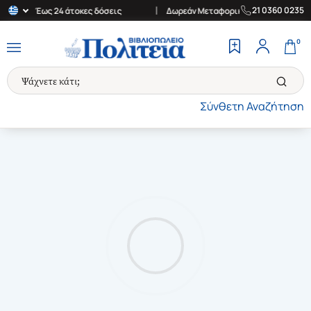
|
|
21 0360 0235
 30€
Έως 24 άτοκες δόσεις
Δωρεάν Μεταφορικά στην Ελλάδα για
0
Σύνθετη Αναζήτηση