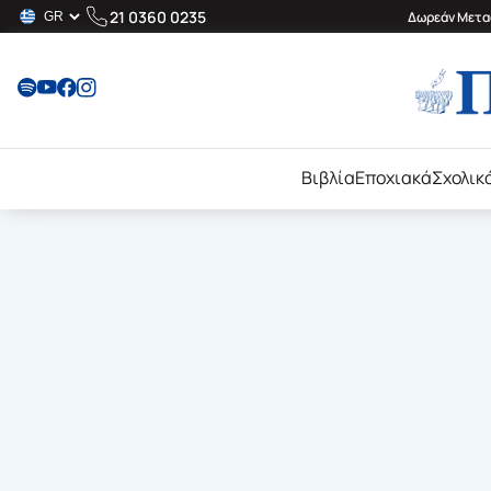
21 0360 0235
Δωρεάν Μεταφ
Βιβλία
Εποχιακά
Σχολικ