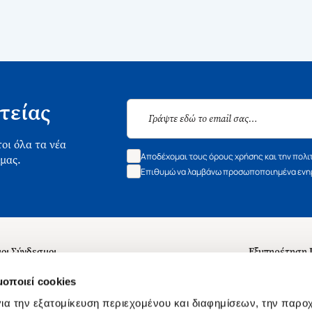
τείας
οι όλα τα νέα
Αποδέχομαι τους όρους χρήσης και την πολι
 μας.
Επιθυμώ να λαμβάνω προσωποποιημένα ενημ
οι Σύνδεσμοι
Εξυπηρέτηση
ά με εμάς
Συχνές ερωτή
μοποιεί cookies
 Εργασίας
Επικοινωνία
ια την εξατομίκευση περιεχομένου και διαφημίσεων, την παρο