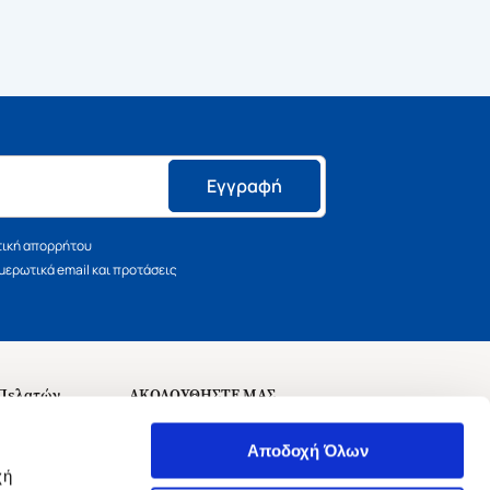
Εγγραφή
τική απορρήτου
ερωτικά email και προτάσεις
 Πελατών
ΑΚΟΛΟΥΘΗΣΤΕ ΜΑΣ
σεις
Αποδοχή Όλων
χή