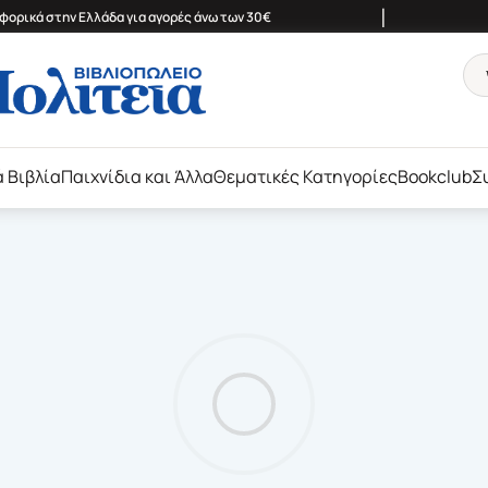
|
ορικά στην Ελλάδα για αγορές άνω των 30€
ά Βιβλία
Παιχνίδια και Άλλα
Θεματικές Κατηγορίες
Bookclub
Σ