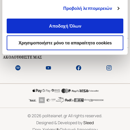
Προβολή λεπτομερειών
Ασκληπιού 1-3, Αθήνα 106 79
Δευτέρα - Παρασκευή 09:00-21:00
Αποδοχή Όλων
Σάββατο 09:00-18:00
Χρήσιμοι Σύνδεσμοι
Χρησιμοποιήστε μόνο τα απαραίτητα cookies
Εξυπηρέτηση Πελατών
ΑΚΟΛΟΥΘΗΣΤΕ ΜΑΣ
©
2026
politeianet.gr All rights reserved.
Designed & Developed by
Sleed
&
Όροι Χρήσης
Πολιτική Απορρήτου