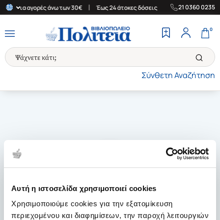
|
|
21 0360 0235
λάδα για αγορές άνω των 30€
Έως 24 άτοκες δόσεις
Δωρεάν Μετ
0
Σύνθετη Αναζήτηση
Αυτή η ιστοσελίδα χρησιμοποιεί cookies
Χρησιμοποιούμε cookies για την εξατομίκευση
περιεχομένου και διαφημίσεων, την παροχή λειτουργιών