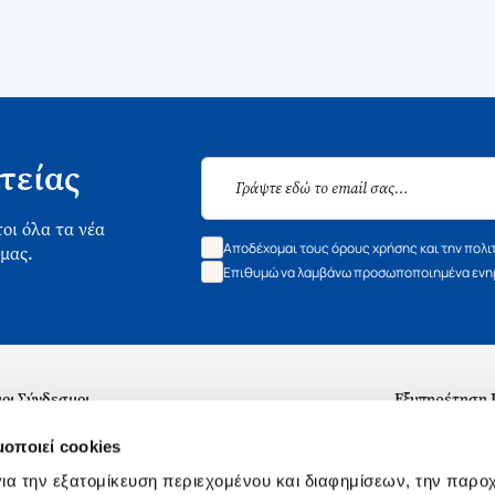
τείας
οι όλα τα νέα
Αποδέχομαι τους όρους χρήσης και την πολι
 μας.
Επιθυμώ να λαμβάνω προσωποποιημένα ενημ
οι Σύνδεσμοι
Εξυπηρέτηση
ά με εμάς
Συχνές ερωτή
μοποιεί cookies
 Εργασίας
Επικοινωνία
ια την εξατομίκευση περιεχομένου και διαφημίσεων, την παρο