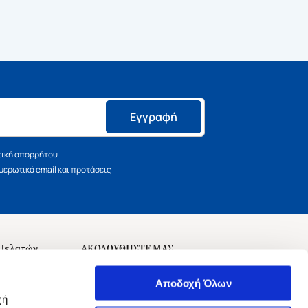
Εγγραφή
τική απορρήτου
ερωτικά email και προτάσεις
 Πελατών
ΑΚΟΛΟΥΘΗΣΤΕ ΜΑΣ
σεις
Αποδοχή Όλων
χή