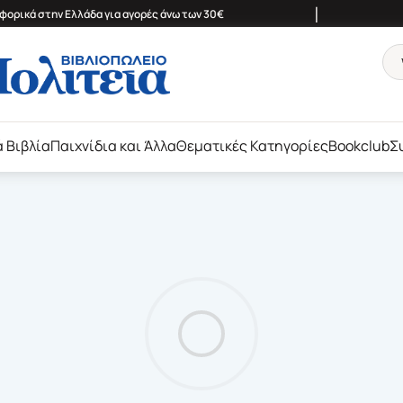
|
ορικά στην Ελλάδα για αγορές άνω των 30€
ά Βιβλία
Παιχνίδια και Άλλα
Θεματικές Κατηγορίες
Bookclub
Σ