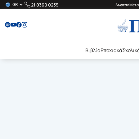
21 0360 0235
Δωρεάν Μεταφ
Βιβλία
Εποχιακά
Σχολικ