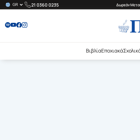
21 0360 0235
Δωρεάν Μεταφ
Βιβλία
Εποχιακά
Σχολικ