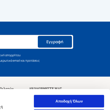
Εγγραφή
τική απορρήτου
ερωτικά email και προτάσεις
 Πελατών
ΑΚΟΛΟΥΘΗΣΤΕ ΜΑΣ
σεις
Αποδοχή Όλων
χή