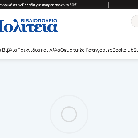
|
ορικά στην Ελλάδα για αγορές άνω των 30€
ά Βιβλία
Παιχνίδια και Άλλα
Θεματικές Κατηγορίες
Bookclub
Σ