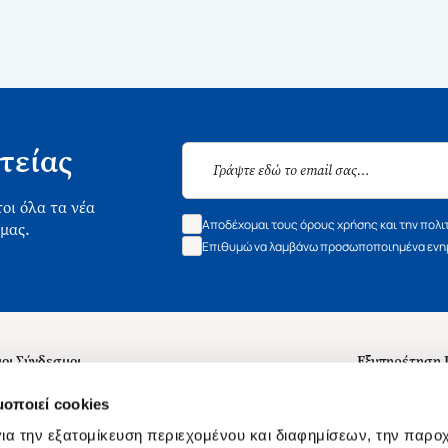
τείας
οι όλα τα νέα
Αποδέχομαι τους όρους χρήσης και την πολι
 μας.
Επιθυμώ να λαμβάνω προσωποποιημένα ενημ
οι Σύνδεσμοι
Εξυπηρέτηση
ά με εμάς
Συχνές ερωτή
μοποιεί cookies
 Εργασίας
Επικοινωνία
ια την εξατομίκευση περιεχομένου και διαφημίσεων, την παρο