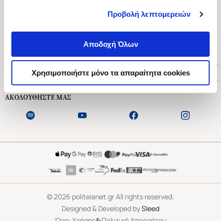
Προβολή λεπτομερειών
Ασκληπιού 1-3, Αθήνα 106 79
Δευτέρα - Παρασκευή 09:00-21:00
Αποδοχή Όλων
Σάββατο 09:00-18:00
Χρήσιμοι Σύνδεσμοι
Χρησιμοποιήστε μόνο τα απαραίτητα cookies
Εξυπηρέτηση Πελατών
ΑΚΟΛΟΥΘΗΣΤΕ ΜΑΣ
©
2026
politeianet.gr All rights reserved.
Designed & Developed by
Sleed
&
Όροι Χρήσης
Πολιτική Απορρήτου