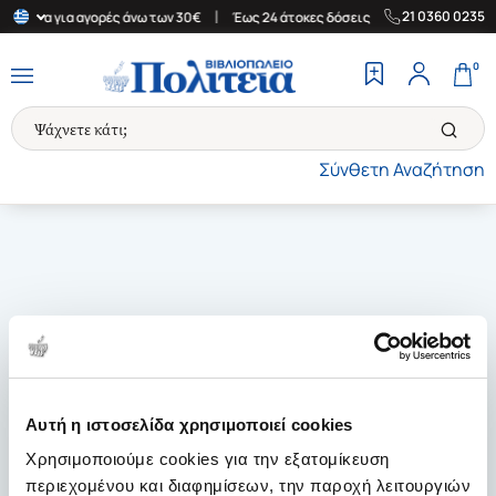
|
|
21 0360 0235
Ελλάδα για αγορές άνω των 30€
Έως 24 άτοκες δόσεις
Δωρεάν Μ
0
Σύνθετη Αναζήτηση
Αυτή η ιστοσελίδα χρησιμοποιεί cookies
Χρησιμοποιούμε cookies για την εξατομίκευση
περιεχομένου και διαφημίσεων, την παροχή λειτουργιών