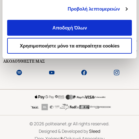
Προβολή λεπτομερειών
Ασκληπιού 1-3, Αθήνα 106 79
Δευτέρα - Παρασκευή 09:00-21:00
Αποδοχή Όλων
Σάββατο 09:00-18:00
Χρήσιμοι Σύνδεσμοι
Χρησιμοποιήστε μόνο τα απαραίτητα cookies
Εξυπηρέτηση Πελατών
ΑΚΟΛΟΥΘΗΣΤΕ ΜΑΣ
©
2026
politeianet.gr All rights reserved.
Designed & Developed by
Sleed
&
Όροι Χρήσης
Πολιτική Απορρήτου