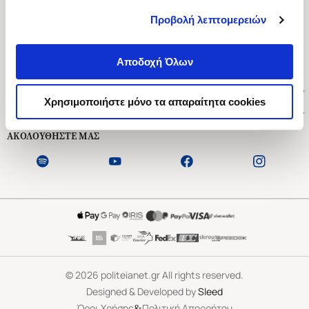
Προβολή λεπτομερειών
Ασκληπιού 1-3, Αθήνα 106 79
Δευτέρα - Παρασκευή 09:00-21:00
Αποδοχή Όλων
Σάββατο 09:00-18:00
Χρήσιμοι Σύνδεσμοι
Χρησιμοποιήστε μόνο τα απαραίτητα cookies
Εξυπηρέτηση Πελατών
ΑΚΟΛΟΥΘΗΣΤΕ ΜΑΣ
©
2026
politeianet.gr All rights reserved.
Designed & Developed by
Sleed
&
Όροι Χρήσης
Πολιτική Απορρήτου