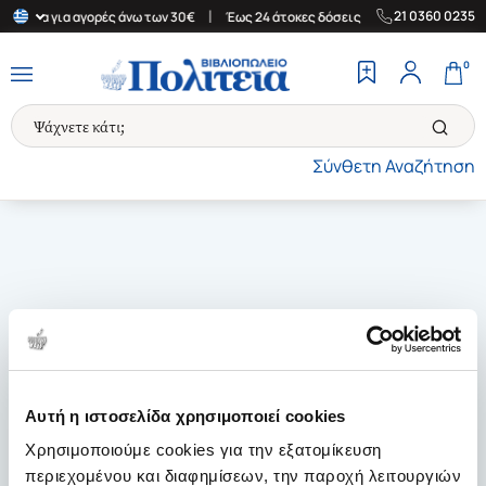
|
|
21 0360 0235
λλάδα για αγορές άνω των 30€
Έως 24 άτοκες δόσεις
Δωρεάν Με
0
Σύνθετη Αναζήτηση
Αυτή η ιστοσελίδα χρησιμοποιεί cookies
Χρησιμοποιούμε cookies για την εξατομίκευση
περιεχομένου και διαφημίσεων, την παροχή λειτουργιών