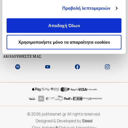
Προβολή λεπτομερειών
Ασκληπιού 1-3, Αθήνα 106 79
Δευτέρα - Παρασκευή 09:00-21:00
Αποδοχή Όλων
Σάββατο 09:00-18:00
Χρήσιμοι Σύνδεσμοι
Χρησιμοποιήστε μόνο τα απαραίτητα cookies
Εξυπηρέτηση Πελατών
ΑΚΟΛΟΥΘΗΣΤΕ ΜΑΣ
©
2026
politeianet.gr All rights reserved.
Designed & Developed by
Sleed
&
Όροι Χρήσης
Πολιτική Απορρήτου