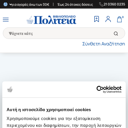
|
|
21 0360 0235
λλάδα για αγορές άνω των 30€
Έως 24 άτοκες δόσεις
Δωρεάν Με
0
Σύνθετη Αναζήτηση
Αυτή η ιστοσελίδα χρησιμοποιεί cookies
Χρησιμοποιούμε cookies για την εξατομίκευση
περιεχομένου και διαφημίσεων, την παροχή λειτουργιών