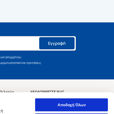
Εγγραφή
τική απορρήτου
ερωτικά email και προτάσεις
 Πελατών
ΑΚΟΛΟΥΘΗΣΤΕ ΜΑΣ
σεις
Αποδοχή Όλων
χή