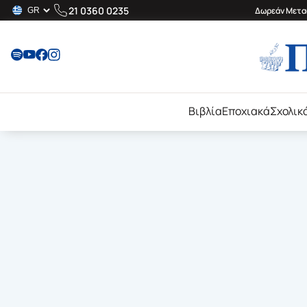
21 0360 0235
Δωρεάν Μεταφ
Βιβλία
Εποχιακά
Σχολικ