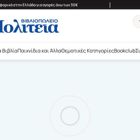
|
ορικά στην Ελλάδα για αγορές άνω των 30€
ά Βιβλία
Παιχνίδια και Άλλα
Θεματικές Κατηγορίες
Bookclub
Σ