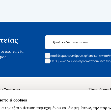
τείας
οι όλα τα νέα
Αποδέχομαι τους όρους χρήσης και την πολι
 μας.
Επιθυμώ να λαμβάνω προσωποποιημένα ενημ
οι Σύνδεσμοι
Εξυπηρέτηση
ά με εμάς
Συχνές ερωτή
μοποιεί cookies
 Εργασίας
Επικοινωνία
ια την εξατομίκευση περιεχομένου και διαφημίσεων, την παρο