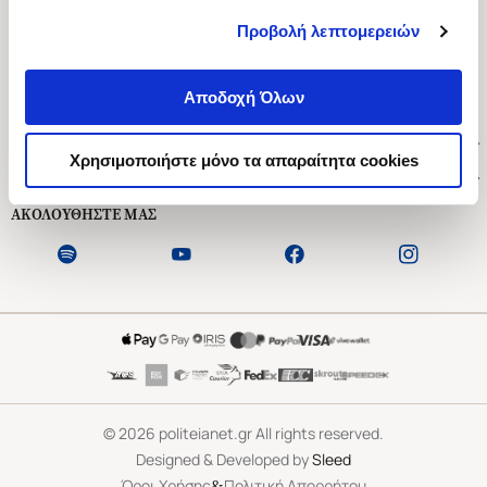
Προβολή λεπτομερειών
Ασκληπιού 1-3, Αθήνα 106 79
Δευτέρα - Παρασκευή 09:00-21:00
Αποδοχή Όλων
Σάββατο 09:00-18:00
Χρήσιμοι Σύνδεσμοι
Χρησιμοποιήστε μόνο τα απαραίτητα cookies
Εξυπηρέτηση Πελατών
ΑΚΟΛΟΥΘΗΣΤΕ ΜΑΣ
©
2026
politeianet.gr All rights reserved.
Designed & Developed by
Sleed
&
Όροι Χρήσης
Πολιτική Απορρήτου