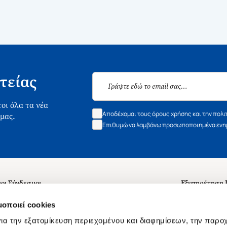
τείας
οι όλα τα νέα
Αποδέχομαι τους όρους χρήσης και την πολι
 μας.
Επιθυμώ να λαμβάνω προσωποποιημένα ενημ
οι Σύνδεσμοι
Εξυπηρέτηση
ά με εμάς
Συχνές ερωτή
μοποιεί cookies
 Εργασίας
Επικοινωνία
ια την εξατομίκευση περιεχομένου και διαφημίσεων, την παρο