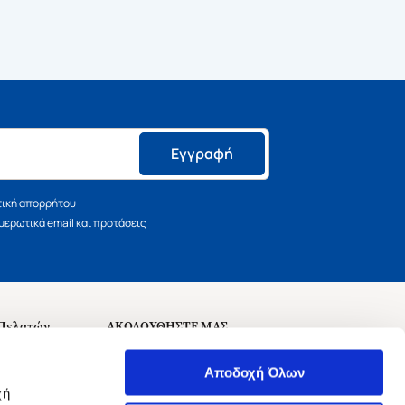
Εγγραφή
τική απορρήτου
ερωτικά email και προτάσεις
 Πελατών
ΑΚΟΛΟΥΘΗΣΤΕ ΜΑΣ
σεις
Αποδοχή Όλων
χή