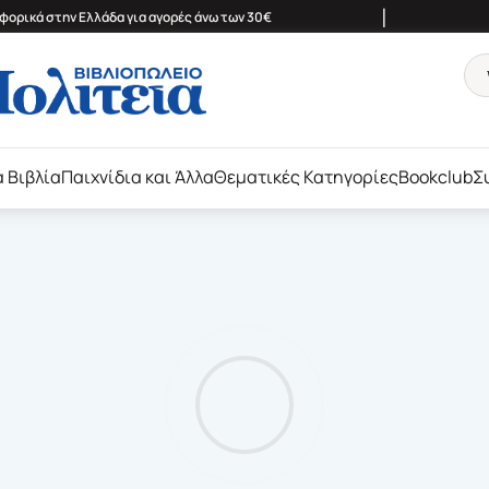
|
ορικά στην Ελλάδα για αγορές άνω των 30€
ά Βιβλία
Παιχνίδια και Άλλα
Θεματικές Κατηγορίες
Bookclub
Σ