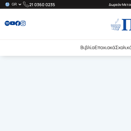
21 0360 0235
Δωρεάν Μεταφ
Βιβλία
Εποχιακά
Σχολικ