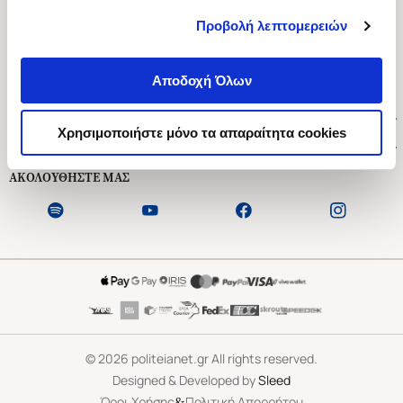
Προβολή λεπτομερειών
Ασκληπιού 1-3, Αθήνα 106 79
Δευτέρα - Παρασκευή 09:00-21:00
Αποδοχή Όλων
Σάββατο 09:00-18:00
Χρήσιμοι Σύνδεσμοι
Χρησιμοποιήστε μόνο τα απαραίτητα cookies
Εξυπηρέτηση Πελατών
ΑΚΟΛΟΥΘΗΣΤΕ ΜΑΣ
©
2026
politeianet.gr All rights reserved.
Designed & Developed by
Sleed
&
Όροι Χρήσης
Πολιτική Απορρήτου