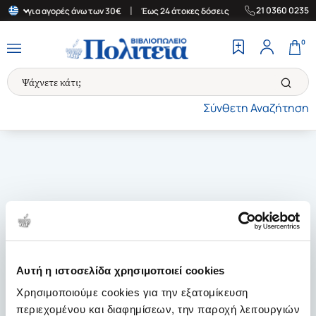
|
|
21 0360 0235
λάδα για αγορές άνω των 30€
Έως 24 άτοκες δόσεις
Δωρεάν Μετ
0
Σύνθετη Αναζήτηση
Αυτή η ιστοσελίδα χρησιμοποιεί cookies
Χρησιμοποιούμε cookies για την εξατομίκευση
περιεχομένου και διαφημίσεων, την παροχή λειτουργιών