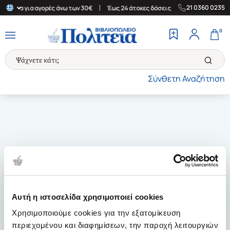
|
|
21 0360 0235
Ελλάδα για αγορές άνω των 30€
Έως 24 άτοκες δόσεις
Δωρεάν Μ
0
Σύνθετη Αναζήτηση
Αυτή η ιστοσελίδα χρησιμοποιεί cookies
Χρησιμοποιούμε cookies για την εξατομίκευση
περιεχομένου και διαφημίσεων, την παροχή λειτουργιών