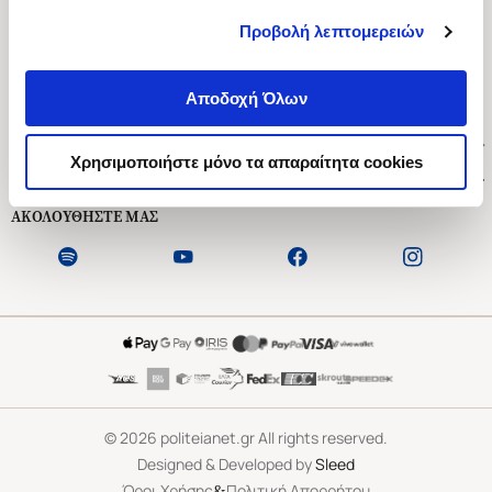
Προβολή λεπτομερειών
Ασκληπιού 1-3, Αθήνα 106 79
Δευτέρα - Παρασκευή 09:00-21:00
Αποδοχή Όλων
Σάββατο 09:00-18:00
Χρήσιμοι Σύνδεσμοι
Χρησιμοποιήστε μόνο τα απαραίτητα cookies
Εξυπηρέτηση Πελατών
ΑΚΟΛΟΥΘΗΣΤΕ ΜΑΣ
©
2026
politeianet.gr All rights reserved.
Designed & Developed by
Sleed
&
Όροι Χρήσης
Πολιτική Απορρήτου