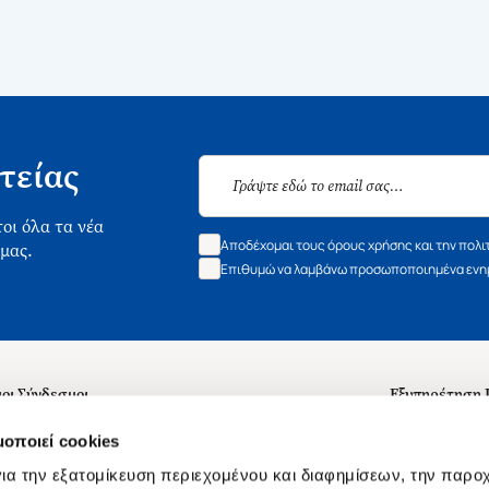
τείας
οι όλα τα νέα
Αποδέχομαι τους όρους χρήσης και την πολι
 μας.
Επιθυμώ να λαμβάνω προσωποποιημένα ενημ
οι Σύνδεσμοι
Εξυπηρέτηση
ά με εμάς
Συχνές ερωτή
μοποιεί cookies
 Εργασίας
Επικοινωνία
ια την εξατομίκευση περιεχομένου και διαφημίσεων, την παρο