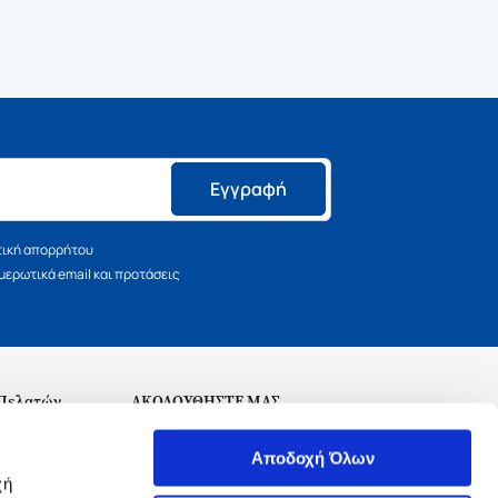
Εγγραφή
τική απορρήτου
ερωτικά email και προτάσεις
 Πελατών
ΑΚΟΛΟΥΘΗΣΤΕ ΜΑΣ
σεις
Αποδοχή Όλων
χή