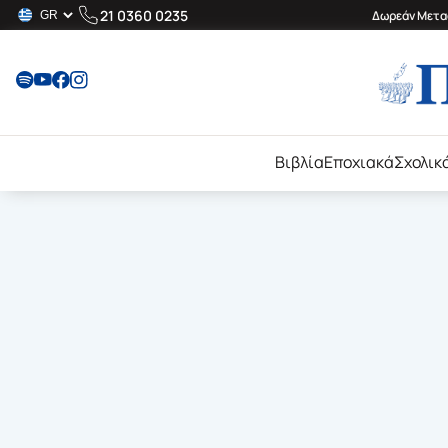
21 0360 0235
Δωρεάν Μεταφ
Βιβλία
Εποχιακά
Σχολικ