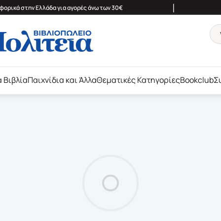
|
ορικά στην Ελλάδα για αγορές άνω των 30€
ά Βιβλία
Παιχνίδια και Άλλα
Θεματικές Κατηγορίες
Bookclub
Σ