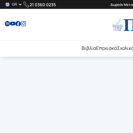
21 0360 0235
Δωρεάν Μεταφ
Βιβλία
Εποχιακά
Σχολικ