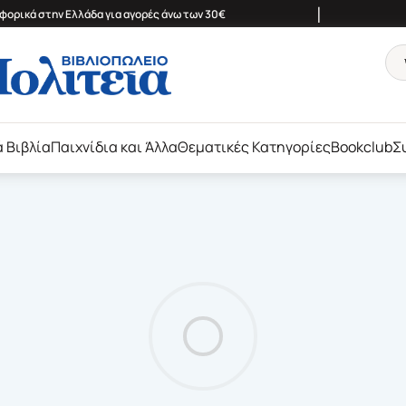
|
ορικά στην Ελλάδα για αγορές άνω των 30€
ά Βιβλία
Παιχνίδια και Άλλα
Θεματικές Κατηγορίες
Bookclub
Σ