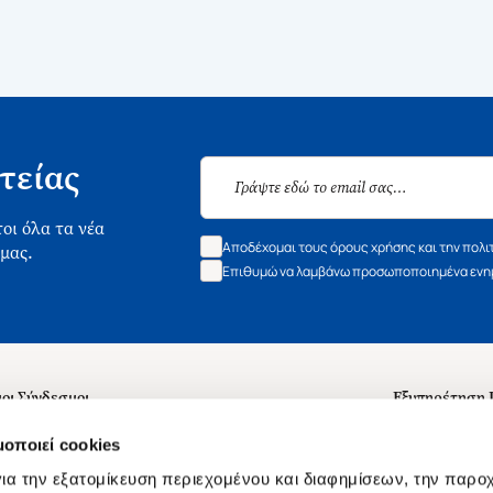
τείας
οι όλα τα νέα
Αποδέχομαι τους όρους χρήσης και την πολι
 μας.
Επιθυμώ να λαμβάνω προσωποποιημένα ενημ
οι Σύνδεσμοι
Εξυπηρέτηση
ά με εμάς
Συχνές ερωτή
μοποιεί cookies
 Εργασίας
Επικοινωνία
ια την εξατομίκευση περιεχομένου και διαφημίσεων, την παρο