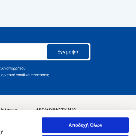
Εγγραφή
τική απορρήτου
ερωτικά email και προτάσεις
 Πελατών
ΑΚΟΛΟΥΘΗΣΤΕ ΜΑΣ
σεις
Αποδοχή Όλων
χή