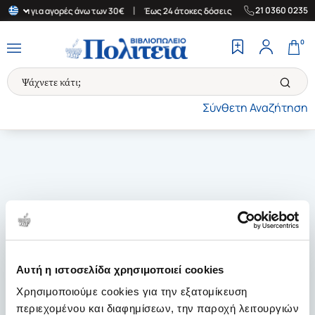
|
|
21 0360 0235
λλάδα για αγορές άνω των 30€
Έως 24 άτοκες δόσεις
Δωρεάν Με
0
Σύνθετη Αναζήτηση
Αυτή η ιστοσελίδα χρησιμοποιεί cookies
Χρησιμοποιούμε cookies για την εξατομίκευση
περιεχομένου και διαφημίσεων, την παροχή λειτουργιών