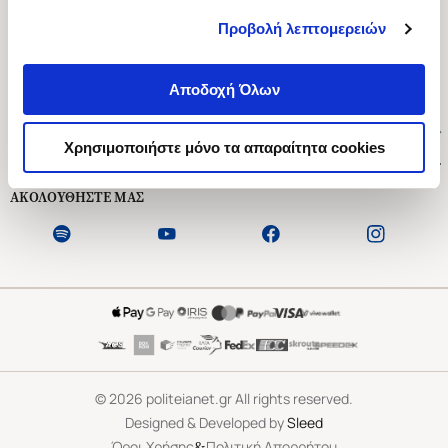
Προβολή λεπτομερειών
Ασκληπιού 1-3, Αθήνα 106 79
Δευτέρα - Παρασκευή 09:00-21:00
Αποδοχή Όλων
Σάββατο 09:00-18:00
Χρήσιμοι Σύνδεσμοι
Χρησιμοποιήστε μόνο τα απαραίτητα cookies
Εξυπηρέτηση Πελατών
ΑΚΟΛΟΥΘΗΣΤΕ ΜΑΣ
©
2026
politeianet.gr All rights reserved.
Designed & Developed by
Sleed
&
Όροι Χρήσης
Πολιτική Απορρήτου