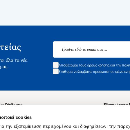
τείας
οι όλα τα νέα
Αποδέχομαι τους όρους χρήσης και την πολι
 μας.
Επιθυμώ να λαμβάνω προσωποποιημένα ενημ
οι Σύνδεσμοι
Εξυπηρέτηση
ά με εμάς
Συχνές ερωτή
μοποιεί cookies
 Εργασίας
Επικοινωνία
ια την εξατομίκευση περιεχομένου και διαφημίσεων, την παρο