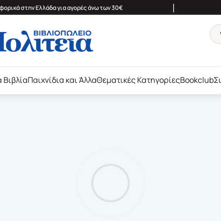
|
ορικά στην Ελλάδα για αγορές άνω των 30€
ά Βιβλία
Παιχνίδια και Άλλα
Θεματικές Κατηγορίες
Bookclub
Σ