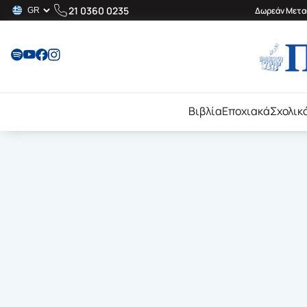
21 0360 0235
Δωρεάν Μεταφ
Βιβλία
Εποχιακά
Σχολικ