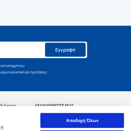
Εγγραφή
τική απορρήτου
ερωτικά email και προτάσεις
 Πελατών
ΑΚΟΛΟΥΘΗΣΤΕ ΜΑΣ
σεις
Αποδοχή Όλων
χή