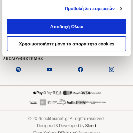
Προβολή λεπτομερειών
Ασκληπιού 1-3, Αθήνα 106 79
Δευτέρα - Παρασκευή 09:00-21:00
Αποδοχή Όλων
Σάββατο 09:00-18:00
Χρήσιμοι Σύνδεσμοι
Χρησιμοποιήστε μόνο τα απαραίτητα cookies
Εξυπηρέτηση Πελατών
ΑΚΟΛΟΥΘΗΣΤΕ ΜΑΣ
©
2026
politeianet.gr All rights reserved.
Designed & Developed by
Sleed
&
Όροι Χρήσης
Πολιτική Απορρήτου