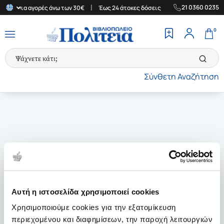
|
|
21 0360 0235
λάδα για αγορές άνω των 30€
Έως 24 άτοκες δόσεις
Δωρεάν Μετ
0
Σύνθετη Αναζήτηση
Αυτή η ιστοσελίδα χρησιμοποιεί cookies
Χρησιμοποιούμε cookies για την εξατομίκευση
περιεχομένου και διαφημίσεων, την παροχή λειτουργιών