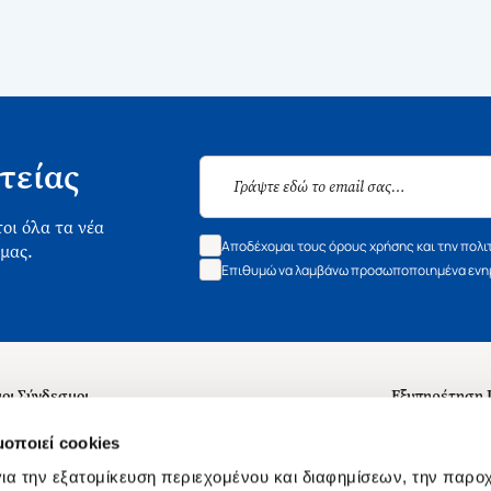
τείας
οι όλα τα νέα
Αποδέχομαι τους όρους χρήσης και την πολι
 μας.
Επιθυμώ να λαμβάνω προσωποποιημένα ενημ
οι Σύνδεσμοι
Εξυπηρέτηση
ά με εμάς
Συχνές ερωτή
μοποιεί cookies
 Εργασίας
Επικοινωνία
ια την εξατομίκευση περιεχομένου και διαφημίσεων, την παρο