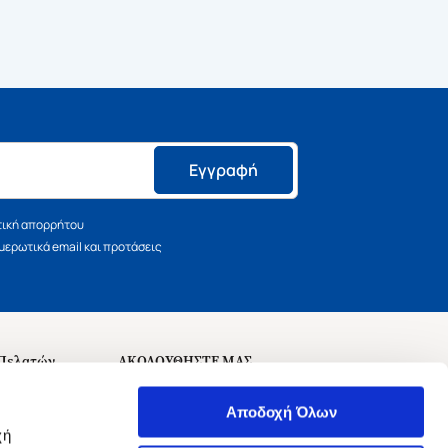
Εγγραφή
τική απορρήτου
ερωτικά email και προτάσεις
 Πελατών
ΑΚΟΛΟΥΘΗΣΤΕ ΜΑΣ
σεις
Αποδοχή Όλων
χή