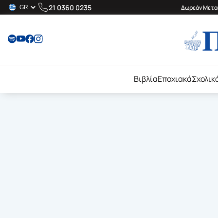
21 0360 0235
Δωρεάν Μεταφ
Βιβλία
Εποχιακά
Σχολικ