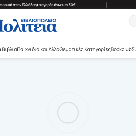
|
ορικά στην Ελλάδα για αγορές άνω των 30€
ά Βιβλία
Παιχνίδια και Άλλα
Θεματικές Κατηγορίες
Bookclub
Σ