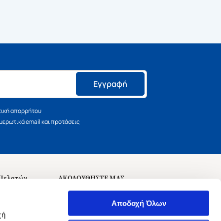
Εγγραφή
τική απορρήτου
ερωτικά email και προτάσεις
 Πελατών
ΑΚΟΛΟΥΘΗΣΤΕ ΜΑΣ
σεις
Αποδοχή Όλων
χή