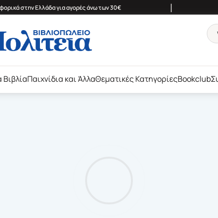
|
ορικά στην Ελλάδα για αγορές άνω των 30€
ά Βιβλία
Παιχνίδια και Άλλα
Θεματικές Κατηγορίες
Bookclub
Σ