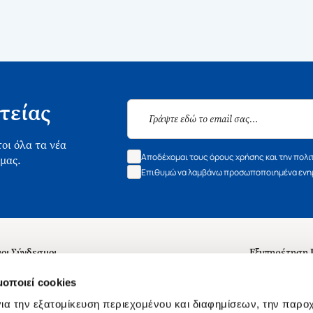
τείας
οι όλα τα νέα
Αποδέχομαι τους όρους χρήσης και την πολι
 μας.
Επιθυμώ να λαμβάνω προσωποποιημένα ενημ
οι Σύνδεσμοι
Εξυπηρέτηση
ά με εμάς
Συχνές ερωτή
μοποιεί cookies
 Εργασίας
Επικοινωνία
ια την εξατομίκευση περιεχομένου και διαφημίσεων, την παρο