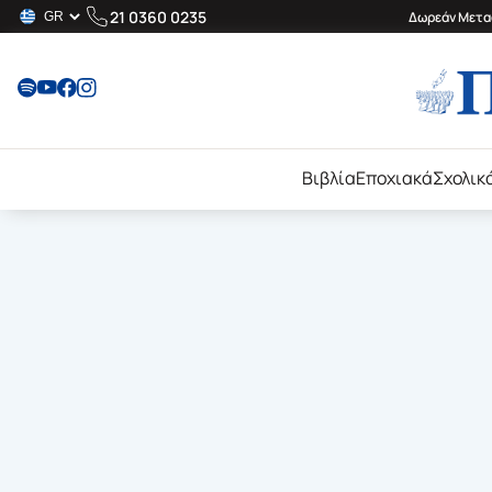
21 0360 0235
Δωρεάν Μεταφ
Βιβλία
Εποχιακά
Σχολικ