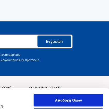
Εγγραφή
τική απορρήτου
ερωτικά email και προτάσεις
 Πελατών
ΑΚΟΛΟΥΘΗΣΤΕ ΜΑΣ
σεις
Αποδοχή Όλων
χή