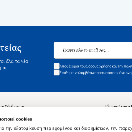
τείας
οι όλα τα νέα
Αποδέχομαι τους όρους χρήσης και την πολι
 μας.
Επιθυμώ να λαμβάνω προσωποποιημένα ενημ
οι Σύνδεσμοι
Εξυπηρέτηση
ά με εμάς
Συχνές ερωτή
μοποιεί cookies
 Εργασίας
Επικοινωνία
ια την εξατομίκευση περιεχομένου και διαφημίσεων, την παρο