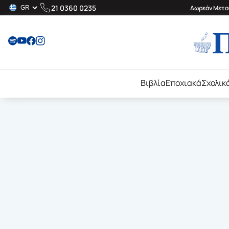
21 0360 0235
Δωρεάν Μεταφ
Βιβλία
Εποχιακά
Σχολικ