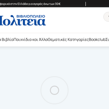
|
ορικά στην Ελλάδα για αγορές άνω των 30€
ά Βιβλία
Παιχνίδια και Άλλα
Θεματικές Κατηγορίες
Bookclub
Σ