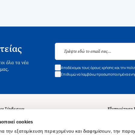
τείας
οι όλα τα νέα
Αποδέχομαι τους όρους χρήσης και την πολι
 μας.
Επιθυμώ να λαμβάνω προσωποποιημένα ενημ
οι Σύνδεσμοι
Εξυπηρέτηση
ά με εμάς
Συχνές ερωτή
μοποιεί cookies
 Εργασίας
Επικοινωνία
ια την εξατομίκευση περιεχομένου και διαφημίσεων, την παρο