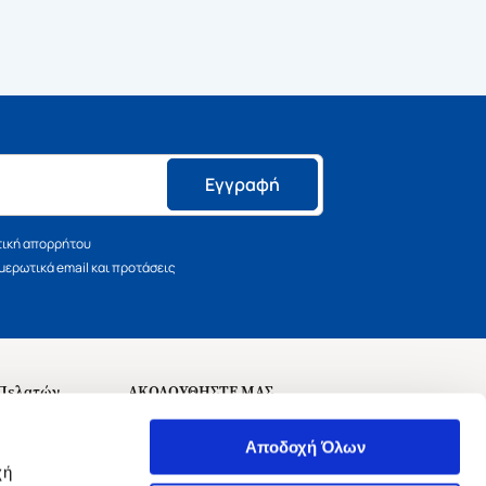
Εγγραφή
τική απορρήτου
ερωτικά email και προτάσεις
 Πελατών
ΑΚΟΛΟΥΘΗΣΤΕ ΜΑΣ
σεις
Αποδοχή Όλων
χή