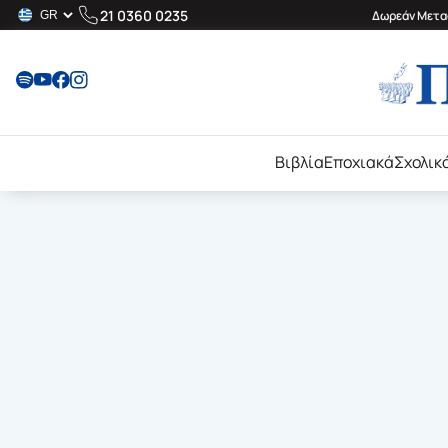
21 0360 0235
Δωρεάν Μεταφ
Βιβλία
Εποχιακά
Σχολικ