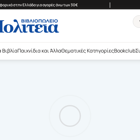
|
ορικά στην Ελλάδα για αγορές άνω των 30€
ά Βιβλία
Παιχνίδια και Άλλα
Θεματικές Κατηγορίες
Bookclub
Σ