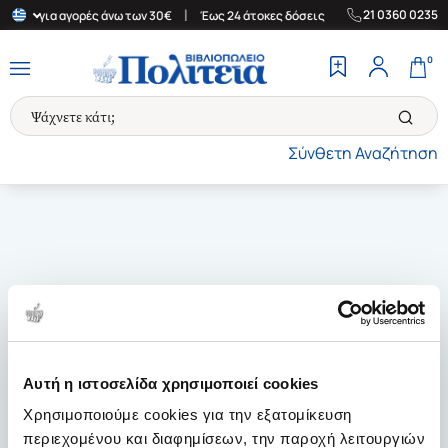
|
|
21 0360 0235
λάδα για αγορές άνω των 30€
Έως 24 άτοκες δόσεις
Δωρεάν Μετ
0
Σύνθετη Αναζήτηση
Αυτή η ιστοσελίδα χρησιμοποιεί cookies
Χρησιμοποιούμε cookies για την εξατομίκευση
περιεχομένου και διαφημίσεων, την παροχή λειτουργιών