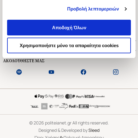
Προβολή λεπτομερειών
Ασκληπιού 1-3, Αθήνα 106 79
Δευτέρα - Παρασκευή 09:00-21:00
Αποδοχή Όλων
Σάββατο 09:00-18:00
Χρήσιμοι Σύνδεσμοι
Χρησιμοποιήστε μόνο τα απαραίτητα cookies
Εξυπηρέτηση Πελατών
ΑΚΟΛΟΥΘΗΣΤΕ ΜΑΣ
©
2026
politeianet.gr All rights reserved.
Designed & Developed by
Sleed
&
Όροι Χρήσης
Πολιτική Απορρήτου