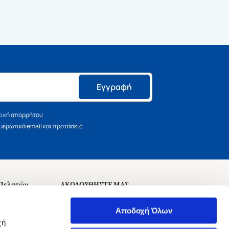
Εγγραφή
τική απορρήτου
ερωτικά email και προτάσεις
 Πελατών
ΑΚΟΛΟΥΘΗΣΤΕ ΜΑΣ
σεις
Αποδοχή Όλων
χή