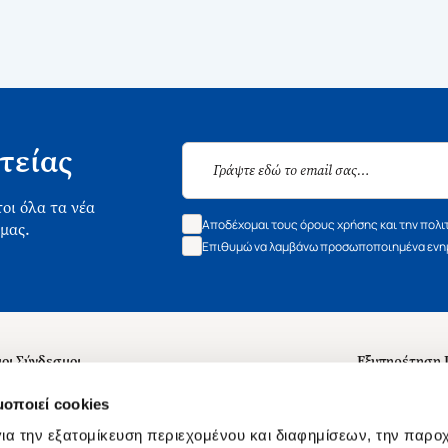
τείας
οι όλα τα νέα
Αποδέχομαι τους όρους χρήσης και την πολι
 μας.
Επιθυμώ να λαμβάνω προσωποποιημένα ενημ
οι Σύνδεσμοι
Εξυπηρέτηση
ά με εμάς
Συχνές ερωτή
μοποιεί cookies
 Εργασίας
Επικοινωνία
ια την εξατομίκευση περιεχομένου και διαφημίσεων, την παρο