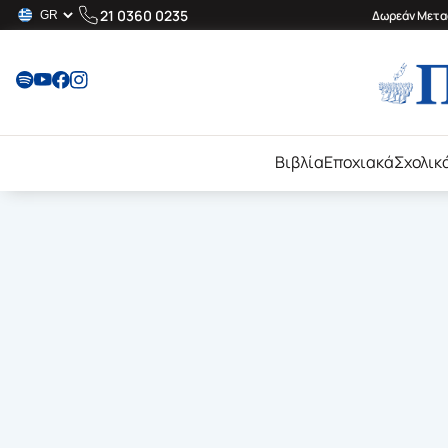
21 0360 0235
Δωρεάν Μεταφ
Βιβλία
Εποχιακά
Σχολικ