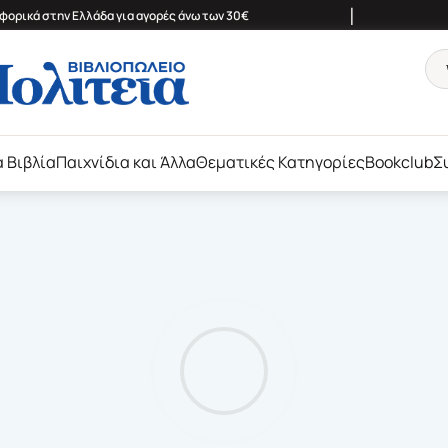
|
ορικά στην Ελλάδα για αγορές άνω των 30€
ά Βιβλία
Παιχνίδια και Άλλα
Θεματικές Κατηγορίες
Bookclub
Σ