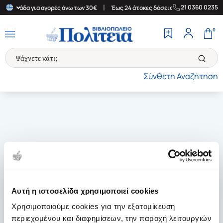
|
|
21 0360 0235
ν Ελλάδα για αγορές άνω των 30€
Έως 24 άτοκες δόσεις
Δωρεάν
0
Σύνθετη Αναζήτηση
Αυτή η ιστοσελίδα χρησιμοποιεί cookies
Χρησιμοποιούμε cookies για την εξατομίκευση
περιεχομένου και διαφημίσεων, την παροχή λειτουργιών