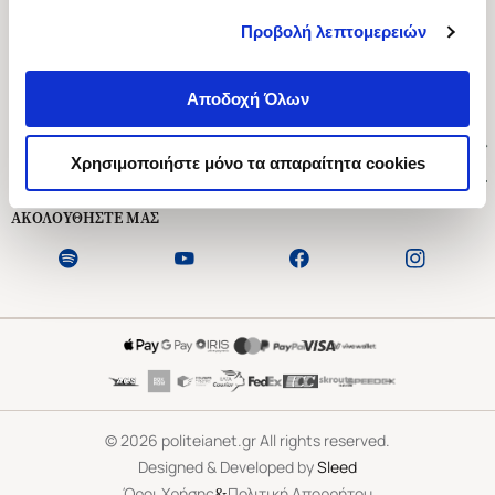
Προβολή λεπτομερειών
Ασκληπιού 1-3, Αθήνα 106 79
Δευτέρα - Παρασκευή 09:00-21:00
Αποδοχή Όλων
Σάββατο 09:00-18:00
Χρήσιμοι Σύνδεσμοι
Χρησιμοποιήστε μόνο τα απαραίτητα cookies
Εξυπηρέτηση Πελατών
ΑΚΟΛΟΥΘΗΣΤΕ ΜΑΣ
©
2026
politeianet.gr All rights reserved.
Designed & Developed by
Sleed
&
Όροι Χρήσης
Πολιτική Απορρήτου