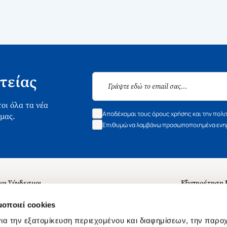
τείας
οι όλα τα νέα
Αποδέχομαι τους όρους χρήσης και την πολι
 μας.
Επιθυμώ να λαμβάνω προσωποποιημένα ενημ
οι Σύνδεσμοι
Εξυπηρέτηση
ά με εμάς
Συχνές ερωτή
μοποιεί cookies
 Εργασίας
Επικοινωνία
ια την εξατομίκευση περιεχομένου και διαφημίσεων, την παρο