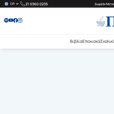
21 0360 0235
Δωρεάν Μεταφ
Βιβλία
Εποχιακά
Σχολικ