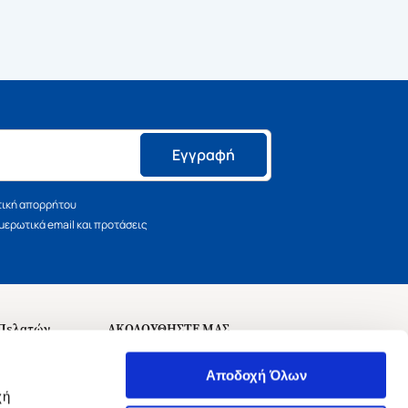
Εγγραφή
τική απορρήτου
ερωτικά email και προτάσεις
 Πελατών
ΑΚΟΛΟΥΘΗΣΤΕ ΜΑΣ
σεις
Αποδοχή Όλων
χή