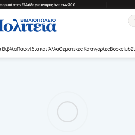
|
ορικά στην Ελλάδα για αγορές άνω των 30€
ά Βιβλία
Παιχνίδια και Άλλα
Θεματικές Κατηγορίες
Bookclub
Σ