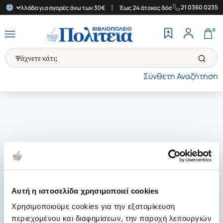
|
|
21 0360 0235
στην Ελλάδα για αγορές άνω των 30€
Έως 24 άτοκες δόσεις
Δωρ
0
Σύνθετη Αναζήτηση
Αυτή η ιστοσελίδα χρησιμοποιεί cookies
Χρησιμοποιούμε cookies για την εξατομίκευση
περιεχομένου και διαφημίσεων, την παροχή λειτουργιών