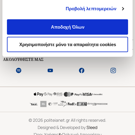
Προβολή λεπτομερειών
Ασκληπιού 1-3, Αθήνα 106 79
Δευτέρα - Παρασκευή 09:00-21:00
Αποδοχή Όλων
Σάββατο 09:00-18:00
Χρήσιμοι Σύνδεσμοι
Χρησιμοποιήστε μόνο τα απαραίτητα cookies
Εξυπηρέτηση Πελατών
ΑΚΟΛΟΥΘΗΣΤΕ ΜΑΣ
©
2026
politeianet.gr All rights reserved.
Designed & Developed by
Sleed
&
Όροι Χρήσης
Πολιτική Απορρήτου