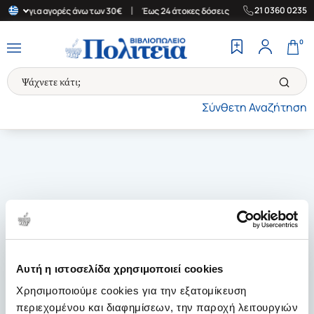
|
|
21 0360 0235
λλάδα για αγορές άνω των 30€
Έως 24 άτοκες δόσεις
Δωρεάν Με
0
Σύνθετη Αναζήτηση
Αυτή η ιστοσελίδα χρησιμοποιεί cookies
Χρησιμοποιούμε cookies για την εξατομίκευση
περιεχομένου και διαφημίσεων, την παροχή λειτουργιών