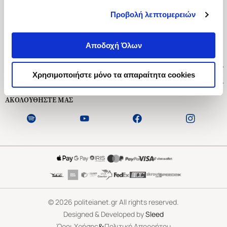
Προβολή λεπτομερειών
Ασκληπιού 1-3, Αθήνα 106 79
Δευτέρα - Παρασκευή 09:00-21:00
Αποδοχή Όλων
Σάββατο 09:00-18:00
Χρήσιμοι Σύνδεσμοι
Χρησιμοποιήστε μόνο τα απαραίτητα cookies
Εξυπηρέτηση Πελατών
ΑΚΟΛΟΥΘΗΣΤΕ ΜΑΣ
©
2026
politeianet.gr All rights reserved.
Designed & Developed by
Sleed
&
Όροι Χρήσης
Πολιτική Απορρήτου