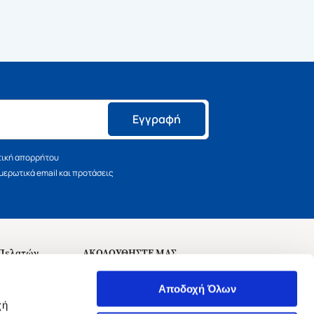
Εγγραφή
τική απορρήτου
ερωτικά email και προτάσεις
 Πελατών
ΑΚΟΛΟΥΘΗΣΤΕ ΜΑΣ
σεις
Αποδοχή Όλων
χή