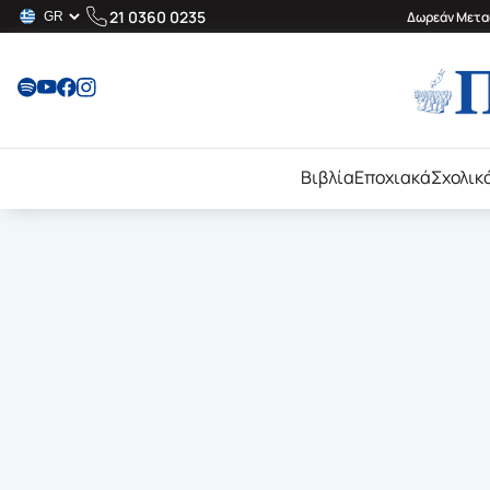
21 0360 0235
Δωρεάν Μεταφ
Βιβλία
Εποχιακά
Σχολικ