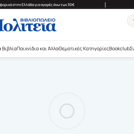
|
ορικά στην Ελλάδα για αγορές άνω των 30€
ά Βιβλία
Παιχνίδια και Άλλα
Θεματικές Κατηγορίες
Bookclub
Σ