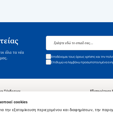
τείας
οι όλα τα νέα
Αποδέχομαι τους όρους χρήσης και την πολι
 μας.
Επιθυμώ να λαμβάνω προσωποποιημένα ενημ
οι Σύνδεσμοι
Εξυπηρέτηση
ά με εμάς
Συχνές ερωτή
μοποιεί cookies
 Εργασίας
Επικοινωνία
ια την εξατομίκευση περιεχομένου και διαφημίσεων, την παρο