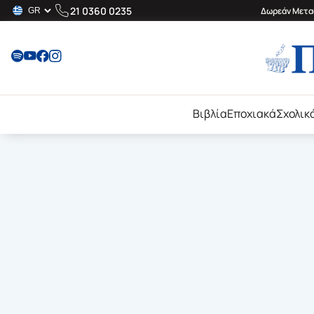
21 0360 0235
Δωρεάν Μεταφ
Βιβλία
Εποχιακά
Σχολικ