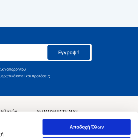
Εγγραφή
τική απορρήτου
ερωτικά email και προτάσεις
 Πελατών
ΑΚΟΛΟΥΘΗΣΤΕ ΜΑΣ
σεις
Αποδοχή Όλων
χή