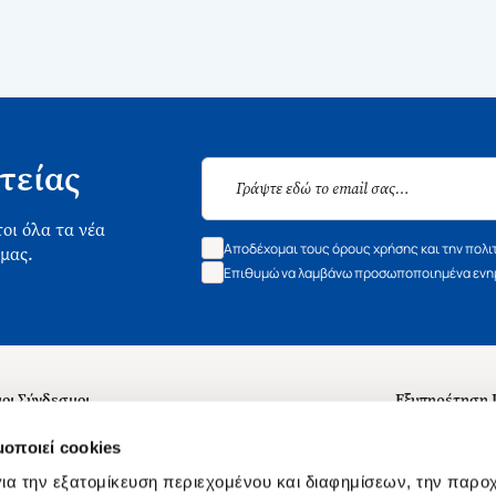
τείας
οι όλα τα νέα
Αποδέχομαι τους όρους χρήσης και την πολι
 μας.
Επιθυμώ να λαμβάνω προσωποποιημένα ενημ
οι Σύνδεσμοι
Εξυπηρέτηση
ά με εμάς
Συχνές ερωτή
μοποιεί cookies
 Εργασίας
Επικοινωνία
ια την εξατομίκευση περιεχομένου και διαφημίσεων, την παρο