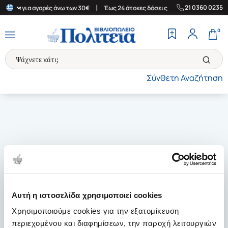
|
|
21 0360 0235
λλάδα για αγορές άνω των 30€
Έως 24 άτοκες δόσεις
Δωρεάν Με
0
Σύνθετη Αναζήτηση
Αυτή η ιστοσελίδα χρησιμοποιεί cookies
Χρησιμοποιούμε cookies για την εξατομίκευση
περιεχομένου και διαφημίσεων, την παροχή λειτουργιών