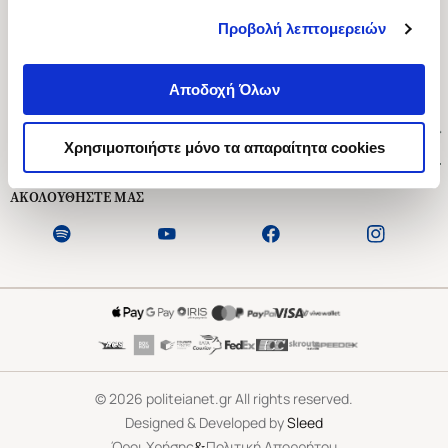
Προβολή λεπτομερειών
Ασκληπιού 1-3, Αθήνα 106 79
Δευτέρα - Παρασκευή 09:00-21:00
Αποδοχή Όλων
Σάββατο 09:00-18:00
Χρήσιμοι Σύνδεσμοι
Χρησιμοποιήστε μόνο τα απαραίτητα cookies
Εξυπηρέτηση Πελατών
ΑΚΟΛΟΥΘΗΣΤΕ ΜΑΣ
©
2026
politeianet.gr All rights reserved.
Designed & Developed by
Sleed
&
Όροι Χρήσης
Πολιτική Απορρήτου