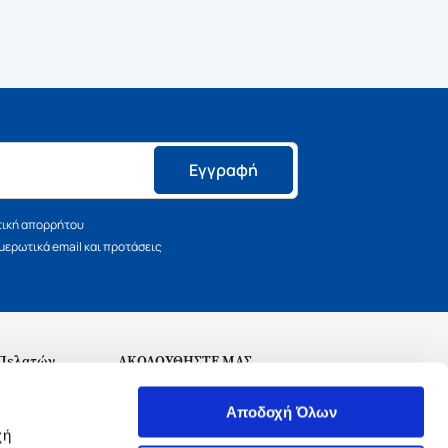
Εγγραφή
τική απορρήτου
ερωτικά email και προτάσεις
 Πελατών
ΑΚΟΛΟΥΘΗΣΤΕ ΜΑΣ
σεις
Αποδοχή Όλων
χή