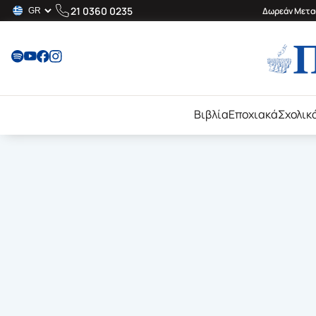
21 0360 0235
Δωρεάν Μεταφ
Βιβλία
Εποχιακά
Σχολικ