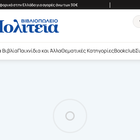
|
ορικά στην Ελλάδα για αγορές άνω των 30€
ά Βιβλία
Παιχνίδια και Άλλα
Θεματικές Κατηγορίες
Bookclub
Σ