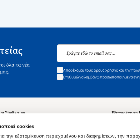
τείας
οι όλα τα νέα
Αποδέχομαι τους όρους χρήσης και την πολι
 μας.
Επιθυμώ να λαμβάνω προσωποποιημένα ενημ
οι Σύνδεσμοι
Εξυπηρέτηση
ά με εμάς
Συχνές ερωτή
μοποιεί cookies
 Εργασίας
Επικοινωνία
ια την εξατομίκευση περιεχομένου και διαφημίσεων, την παρο