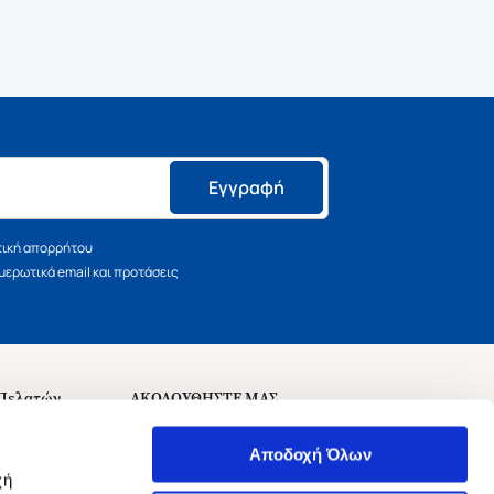
Εγγραφή
τική απορρήτου
ερωτικά email και προτάσεις
 Πελατών
ΑΚΟΛΟΥΘΗΣΤΕ ΜΑΣ
σεις
Αποδοχή Όλων
χή