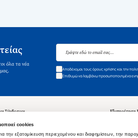
τείας
οι όλα τα νέα
Αποδέχομαι τους όρους χρήσης και την πολι
 μας.
Επιθυμώ να λαμβάνω προσωποποιημένα ενημ
οι Σύνδεσμοι
Εξυπηρέτηση
ά με εμάς
Συχνές ερωτή
μοποιεί cookies
 Εργασίας
Επικοινωνία
ια την εξατομίκευση περιεχομένου και διαφημίσεων, την παρο