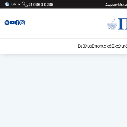
21 0360 0235
Δωρεάν Μεταφ
Βιβλία
Εποχιακά
Σχολικ