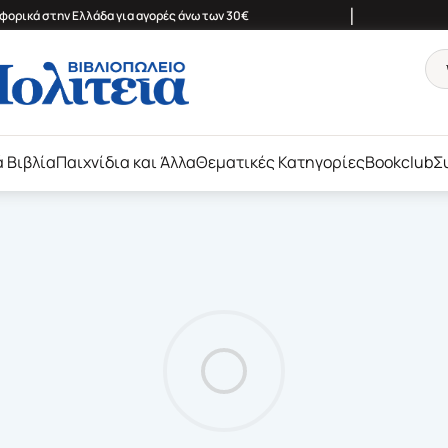
|
ορικά στην Ελλάδα για αγορές άνω των 30€
ά Βιβλία
Παιχνίδια και Άλλα
Θεματικές Κατηγορίες
Bookclub
Σ