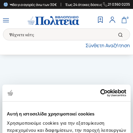
|
|
21 0360 0235
ν Ελλάδα για αγορές άνω των 30€
Έως 24 άτοκες δόσεις
Δωρεάν
0
Σύνθετη Αναζήτηση
Αυτή η ιστοσελίδα χρησιμοποιεί cookies
Χρησιμοποιούμε cookies για την εξατομίκευση
περιεχομένου και διαφημίσεων, την παροχή λειτουργιών