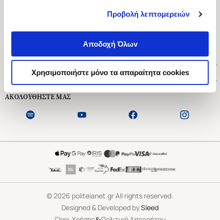
Προβολή λεπτομερειών
Ασκληπιού 1-3, Αθήνα 106 79
Δευτέρα - Παρασκευή 09:00-21:00
Αποδοχή Όλων
Σάββατο 09:00-18:00
Χρήσιμοι Σύνδεσμοι
Χρησιμοποιήστε μόνο τα απαραίτητα cookies
Εξυπηρέτηση Πελατών
ΑΚΟΛΟΥΘΗΣΤΕ ΜΑΣ
©
2026
politeianet.gr All rights reserved.
Designed & Developed by
Sleed
&
Όροι Χρήσης
Πολιτική Απορρήτου