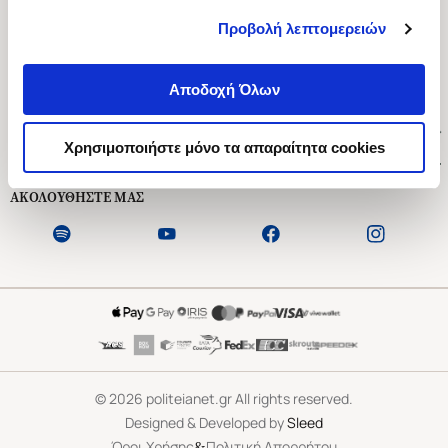
Προβολή λεπτομερειών
Ασκληπιού 1-3, Αθήνα 106 79
Δευτέρα - Παρασκευή 09:00-21:00
Αποδοχή Όλων
Σάββατο 09:00-18:00
Χρήσιμοι Σύνδεσμοι
Χρησιμοποιήστε μόνο τα απαραίτητα cookies
Εξυπηρέτηση Πελατών
ΑΚΟΛΟΥΘΗΣΤΕ ΜΑΣ
©
2026
politeianet.gr All rights reserved.
Designed & Developed by
Sleed
&
Όροι Χρήσης
Πολιτική Απορρήτου