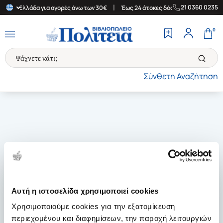
|
|
21 0360 0235
στην Ελλάδα για αγορές άνω των 30€
Έως 24 άτοκες δόσεις
Δωρ
0
Σύνθετη Αναζήτηση
Αυτή η ιστοσελίδα χρησιμοποιεί cookies
Χρησιμοποιούμε cookies για την εξατομίκευση
περιεχομένου και διαφημίσεων, την παροχή λειτουργιών