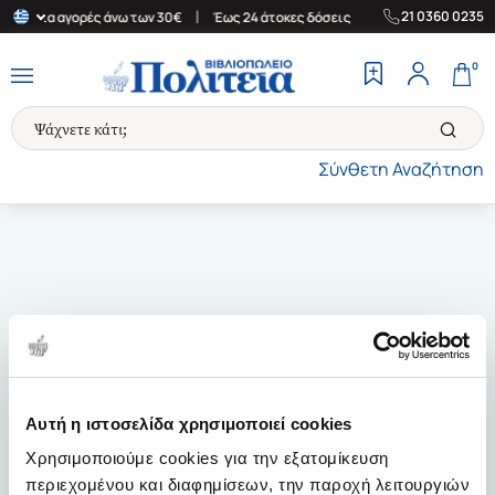
|
|
21 0360 0235
άδα για αγορές άνω των 30€
Έως 24 άτοκες δόσεις
Δωρεάν Μετα
0
Σύνθετη Αναζήτηση
Αυτή η ιστοσελίδα χρησιμοποιεί cookies
Χρησιμοποιούμε cookies για την εξατομίκευση
περιεχομένου και διαφημίσεων, την παροχή λειτουργιών