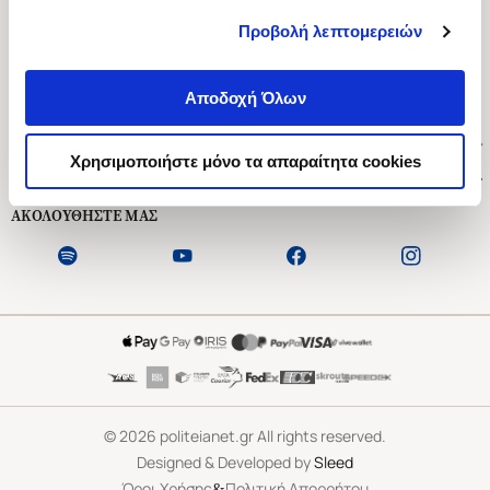
Προβολή λεπτομερειών
Ασκληπιού 1-3, Αθήνα 106 79
Δευτέρα - Παρασκευή 09:00-21:00
Αποδοχή Όλων
Σάββατο 09:00-18:00
Χρήσιμοι Σύνδεσμοι
Χρησιμοποιήστε μόνο τα απαραίτητα cookies
Εξυπηρέτηση Πελατών
ΑΚΟΛΟΥΘΗΣΤΕ ΜΑΣ
©
2026
politeianet.gr All rights reserved.
Designed & Developed by
Sleed
&
Όροι Χρήσης
Πολιτική Απορρήτου