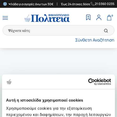
|
|
21 0360 0235
την Ελλάδα για αγορές άνω των 30€
Έως 24 άτοκες δόσεις
Δωρε
0
Σύνθετη Αναζήτηση
Αυτή η ιστοσελίδα χρησιμοποιεί cookies
Χρησιμοποιούμε cookies για την εξατομίκευση
περιεχομένου και διαφημίσεων, την παροχή λειτουργιών