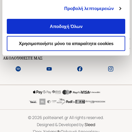
Προβολή λεπτομερειών
Ασκληπιού 1-3, Αθήνα 106 79
Δευτέρα - Παρασκευή 09:00-21:00
Αποδοχή Όλων
Σάββατο 09:00-18:00
Χρήσιμοι Σύνδεσμοι
Χρησιμοποιήστε μόνο τα απαραίτητα cookies
Εξυπηρέτηση Πελατών
ΑΚΟΛΟΥΘΗΣΤΕ ΜΑΣ
©
2026
politeianet.gr All rights reserved.
Designed & Developed by
Sleed
&
Όροι Χρήσης
Πολιτική Απορρήτου