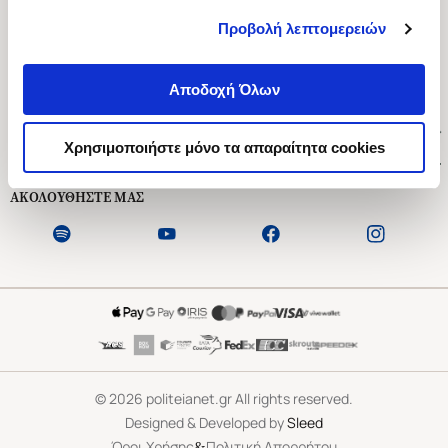
Προβολή λεπτομερειών
Ασκληπιού 1-3, Αθήνα 106 79
Δευτέρα - Παρασκευή 09:00-21:00
Αποδοχή Όλων
Σάββατο 09:00-18:00
Χρήσιμοι Σύνδεσμοι
Χρησιμοποιήστε μόνο τα απαραίτητα cookies
Εξυπηρέτηση Πελατών
ΑΚΟΛΟΥΘΗΣΤΕ ΜΑΣ
©
2026
politeianet.gr All rights reserved.
Designed & Developed by
Sleed
&
Όροι Χρήσης
Πολιτική Απορρήτου