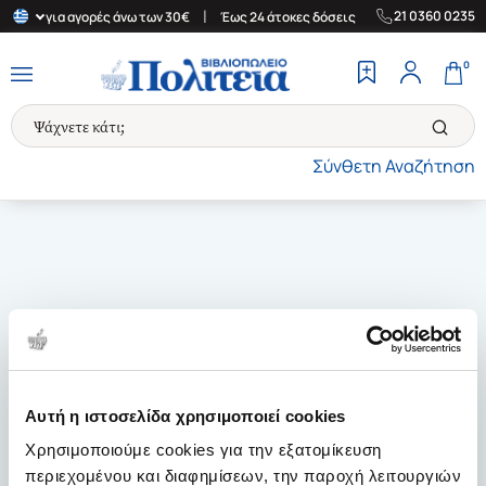
|
|
21 0360 0235
λλάδα για αγορές άνω των 30€
Έως 24 άτοκες δόσεις
Δωρεάν Με
0
Σύνθετη Αναζήτηση
Αυτή η ιστοσελίδα χρησιμοποιεί cookies
Χρησιμοποιούμε cookies για την εξατομίκευση
περιεχομένου και διαφημίσεων, την παροχή λειτουργιών