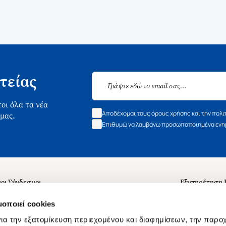
τείας
οι όλα τα νέα
Αποδέχομαι τους όρους χρήσης και την πολι
 μας.
Επιθυμώ να λαμβάνω προσωποποιημένα ενημ
οι Σύνδεσμοι
Εξυπηρέτηση
ά με εμάς
Συχνές ερωτή
μοποιεί cookies
 Εργασίας
Επικοινωνία
ια την εξατομίκευση περιεχομένου και διαφημίσεων, την παρο