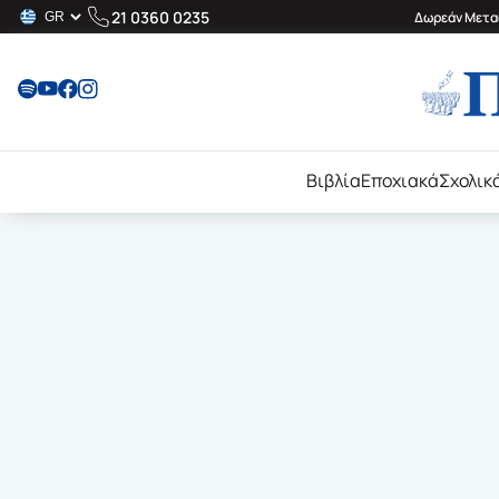
21 0360 0235
Δωρεάν Μεταφ
Βιβλία
Εποχιακά
Σχολικ