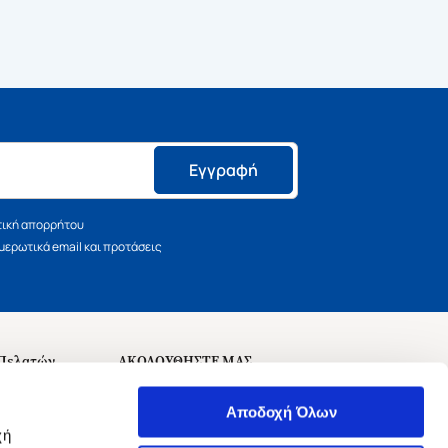
Εγγραφή
τική απορρήτου
ερωτικά email και προτάσεις
 Πελατών
ΑΚΟΛΟΥΘΗΣΤΕ ΜΑΣ
σεις
Αποδοχή Όλων
χή