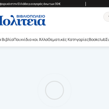
|
ορικά στην Ελλάδα για αγορές άνω των 30€
ά Βιβλία
Παιχνίδια και Άλλα
Θεματικές Κατηγορίες
Bookclub
Σ