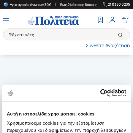
|
|
21 0360 0235
λλάδα για αγορές άνω των 30€
Έως 24 άτοκες δόσεις
Δωρεάν Με
0
Σύνθετη Αναζήτηση
Αυτή η ιστοσελίδα χρησιμοποιεί cookies
Χρησιμοποιούμε cookies για την εξατομίκευση
περιεχομένου και διαφημίσεων, την παροχή λειτουργιών