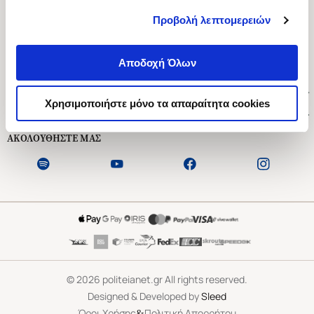
Προβολή λεπτομερειών
Ασκληπιού 1-3, Αθήνα 106 79
Δευτέρα - Παρασκευή 09:00-21:00
Αποδοχή Όλων
Σάββατο 09:00-18:00
Χρήσιμοι Σύνδεσμοι
Χρησιμοποιήστε μόνο τα απαραίτητα cookies
Εξυπηρέτηση Πελατών
ΑΚΟΛΟΥΘΗΣΤΕ ΜΑΣ
©
2026
politeianet.gr All rights reserved.
Designed & Developed by
Sleed
&
Όροι Χρήσης
Πολιτική Απορρήτου