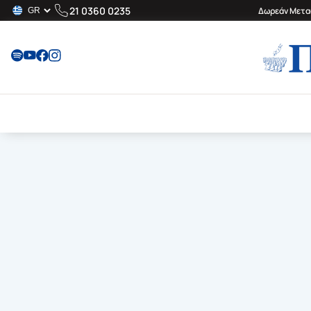
21 0360 0235
Δωρεάν Μεταφ