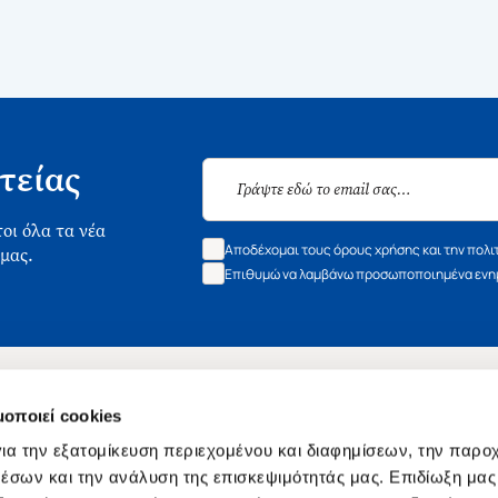
τείας
οι όλα τα νέα
Αποδέχομαι τους όρους χρήσης και την πολι
 μας.
Επιθυμώ να λαμβάνω προσωποποιημένα ενημ
Χρήσιμοι Σύνδεσμοι
Εξυπηρέτηση Πελατών
μοποιεί cookies
Σχετικά με εμάς
Συχνές ερωτήσεις
ια την εξατομίκευση περιεχομένου και διαφημίσεων, την παρο
Επικοινωνία
έσων και την ανάλυση της επισκεψιμότητάς μας. Επιδίωξη μας 