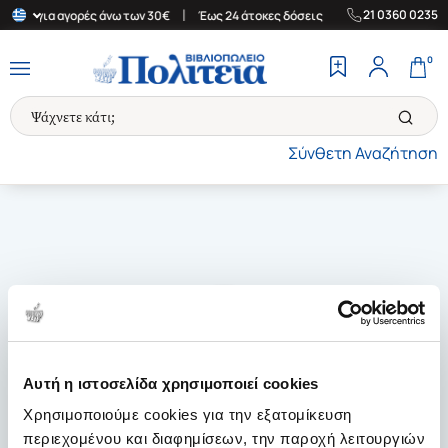
|
|
21 0360 0235
λάδα για αγορές άνω των 30€
Έως 24 άτοκες δόσεις
Δωρεάν Μετ
0
Σύνθετη Αναζήτηση
Αυτή η ιστοσελίδα χρησιμοποιεί cookies
Χρησιμοποιούμε cookies για την εξατομίκευση
περιεχομένου και διαφημίσεων, την παροχή λειτουργιών