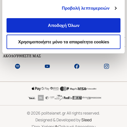
Προβολή λεπτομερειών
Ασκληπιού 1-3, Αθήνα 106 79
Δευτέρα - Παρασκευή 09:00-21:00
Αποδοχή Όλων
Σάββατο 09:00-18:00
Χρήσιμοι Σύνδεσμοι
Χρησιμοποιήστε μόνο τα απαραίτητα cookies
Εξυπηρέτηση Πελατών
ΑΚΟΛΟΥΘΗΣΤΕ ΜΑΣ
©
2026
politeianet.gr All rights reserved.
Designed & Developed by
Sleed
&
Όροι Χρήσης
Πολιτική Απορρήτου