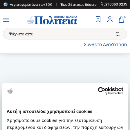
|
|
21 0360 0235
Ελλάδα για αγορές άνω των 30€
Έως 24 άτοκες δόσεις
Δωρεάν Μ
0
Σύνθετη Αναζήτηση
Αυτή η ιστοσελίδα χρησιμοποιεί cookies
Χρησιμοποιούμε cookies για την εξατομίκευση
περιεχομένου και διαφημίσεων, την παροχή λειτουργιών