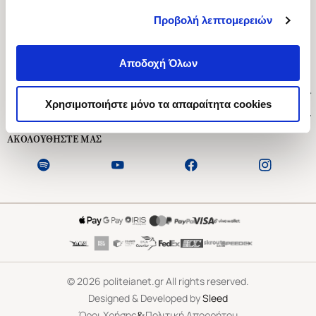
Προβολή λεπτομερειών
Ασκληπιού 1-3, Αθήνα 106 79
Δευτέρα - Παρασκευή 09:00-21:00
Αποδοχή Όλων
Σάββατο 09:00-18:00
Χρήσιμοι Σύνδεσμοι
Χρησιμοποιήστε μόνο τα απαραίτητα cookies
Εξυπηρέτηση Πελατών
ΑΚΟΛΟΥΘΗΣΤΕ ΜΑΣ
©
2026
politeianet.gr All rights reserved.
Designed & Developed by
Sleed
&
Όροι Χρήσης
Πολιτική Απορρήτου