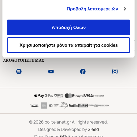
Προβολή λεπτομερειών
Ασκληπιού 1-3, Αθήνα 106 79
Δευτέρα - Παρασκευή 09:00-21:00
Αποδοχή Όλων
Σάββατο 09:00-18:00
Χρήσιμοι Σύνδεσμοι
Χρησιμοποιήστε μόνο τα απαραίτητα cookies
Εξυπηρέτηση Πελατών
ΑΚΟΛΟΥΘΗΣΤΕ ΜΑΣ
©
2026
politeianet.gr All rights reserved.
Designed & Developed by
Sleed
&
Όροι Χρήσης
Πολιτική Απορρήτου