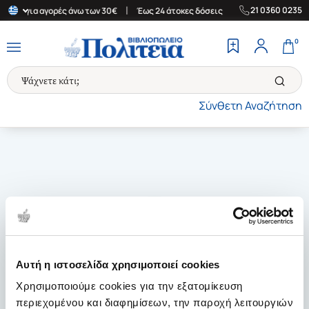
|
|
21 0360 0235
λάδα για αγορές άνω των 30€
Έως 24 άτοκες δόσεις
Δωρεάν Μετ
0
Σύνθετη Αναζήτηση
Αυτή η ιστοσελίδα χρησιμοποιεί cookies
Χρησιμοποιούμε cookies για την εξατομίκευση
περιεχομένου και διαφημίσεων, την παροχή λειτουργιών