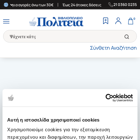
|
|
21 0360 0235
λάδα για αγορές άνω των 30€
Έως 24 άτοκες δόσεις
Δωρεάν Μετ
0
Σύνθετη Αναζήτηση
Αυτή η ιστοσελίδα χρησιμοποιεί cookies
Χρησιμοποιούμε cookies για την εξατομίκευση
περιεχομένου και διαφημίσεων, την παροχή λειτουργιών