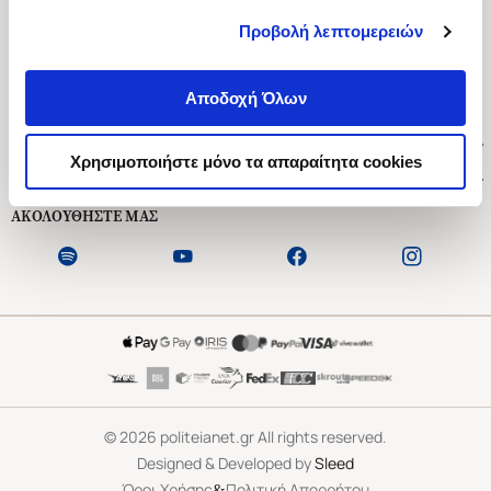
Προβολή λεπτομερειών
Ασκληπιού 1-3, Αθήνα 106 79
Δευτέρα - Παρασκευή 09:00-21:00
Αποδοχή Όλων
Σάββατο 09:00-18:00
Χρήσιμοι Σύνδεσμοι
Χρησιμοποιήστε μόνο τα απαραίτητα cookies
Εξυπηρέτηση Πελατών
ΑΚΟΛΟΥΘΗΣΤΕ ΜΑΣ
©
2026
politeianet.gr All rights reserved.
Designed & Developed by
Sleed
&
Όροι Χρήσης
Πολιτική Απορρήτου