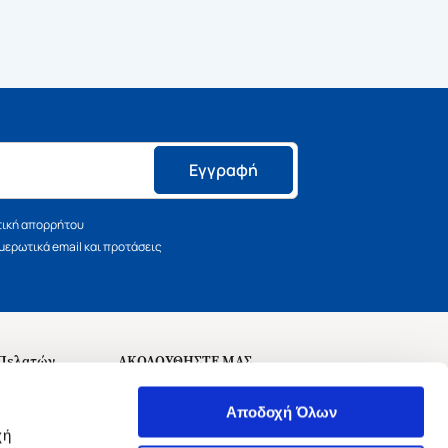
Εγγραφή
τική απορρήτου
ερωτικά email και προτάσεις
 Πελατών
ΑΚΟΛΟΥΘΗΣΤΕ ΜΑΣ
σεις
Αποδοχή Όλων
χή