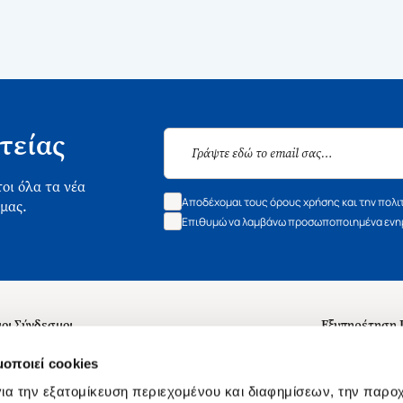
τείας
οι όλα τα νέα
Αποδέχομαι τους όρους χρήσης και την πολι
 μας.
Επιθυμώ να λαμβάνω προσωποποιημένα ενημ
οι Σύνδεσμοι
Εξυπηρέτηση
ά με εμάς
Συχνές ερωτή
μοποιεί cookies
 Εργασίας
Επικοινωνία
ια την εξατομίκευση περιεχομένου και διαφημίσεων, την παρο