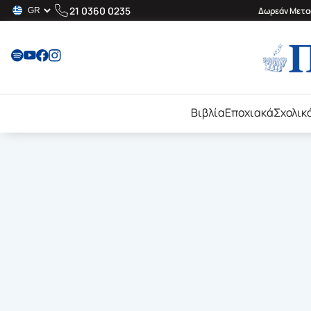
21 0360 0235
Δωρεάν Μεταφ
Βιβλία
Εποχιακά
Σχολικ