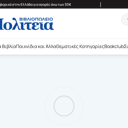
|
ορικά στην Ελλάδα για αγορές άνω των 30€
ά Βιβλία
Παιχνίδια και Άλλα
Θεματικές Κατηγορίες
Bookclub
Σ