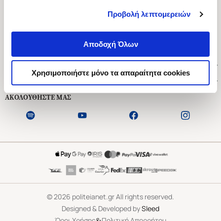
Προβολή λεπτομερειών
Ασκληπιού 1-3, Αθήνα 106 79
Δευτέρα - Παρασκευή 09:00-21:00
Αποδοχή Όλων
Σάββατο 09:00-18:00
Χρήσιμοι Σύνδεσμοι
Χρησιμοποιήστε μόνο τα απαραίτητα cookies
Εξυπηρέτηση Πελατών
ΑΚΟΛΟΥΘΗΣΤΕ ΜΑΣ
©
2026
politeianet.gr All rights reserved.
Designed & Developed by
Sleed
&
Όροι Χρήσης
Πολιτική Απορρήτου