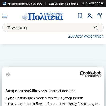
|
|
21 0360 0235
λλάδα για αγορές άνω των 30€
Έως 24 άτοκες δόσεις
Δωρεάν Με
0
Σύνθετη Αναζήτηση
Αυτή η ιστοσελίδα χρησιμοποιεί cookies
Χρησιμοποιούμε cookies για την εξατομίκευση
περιεχομένου και διαφημίσεων, την παροχή λειτουργιών