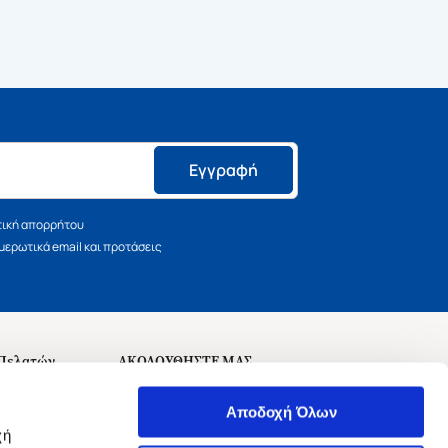
Εγγραφή
τική απορρήτου
ερωτικά email και προτάσεις
 Πελατών
ΑΚΟΛΟΥΘΗΣΤΕ ΜΑΣ
σεις
Αποδοχή Όλων
χή