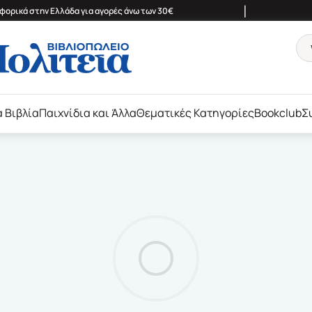
|
ορικά στην Ελλάδα για αγορές άνω των 30€
ά Βιβλία
Παιχνίδια και Άλλα
Θεματικές Κατηγορίες
Bookclub
Σ