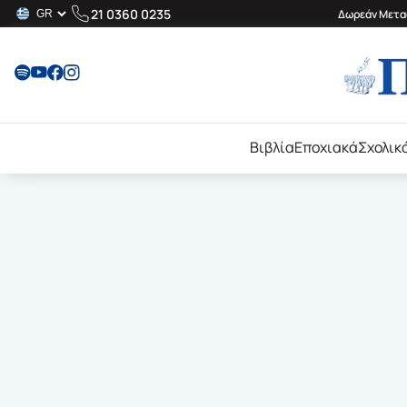
21 0360 0235
Δωρεάν Μεταφ
Βιβλία
Εποχιακά
Σχολικ