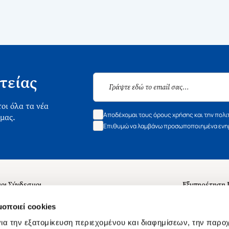
τείας
οι όλα τα νέα
Αποδέχομαι τους όρους χρήσης και την πολι
 μας.
Επιθυμώ να λαμβάνω προσωποποιημένα ενημ
οι Σύνδεσμοι
Εξυπηρέτηση
ά με εμάς
Συχνές ερωτή
μοποιεί cookies
 Εργασίας
Επικοινωνία
ια την εξατομίκευση περιεχομένου και διαφημίσεων, την παρο